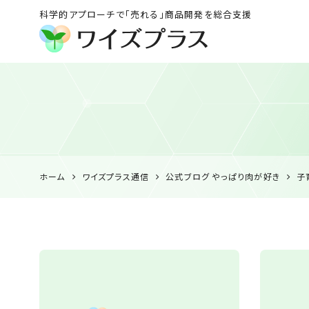
科学的アプローチで「売れる」商品開発を総合支援
ワイズプラス｜鹿児島
の特産品開発・
HACCP衛生管理・食
品表示の専門コンサル
ホーム
ワイズプラス通信
公式ブログ やっぱり肉が好き
子