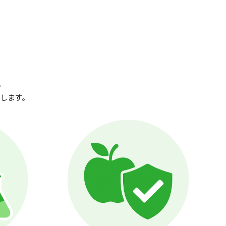
。
します。