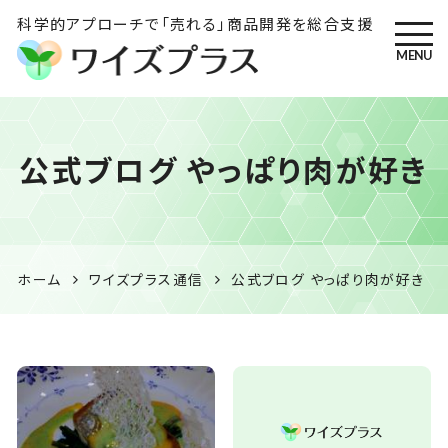
科学的アプローチで「売れる」商品開発を総合支援
MENU
ワイズプラス｜鹿児島の特産
公式ブログ やっぱり肉が好き
品開発・HACCP衛生管理・食
品表示の専門コンサル
ホーム
ワイズプラス通信
公式ブログ やっぱり肉が好き