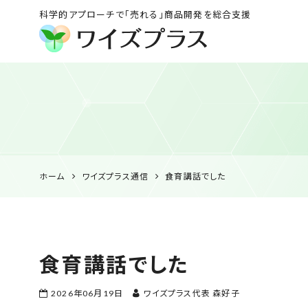
科学的アプローチで「売れる」商品開発を総合支援
ワイズプラス｜鹿児島
の特産品開発・
HACCP衛生管理・食
品表示の専門コンサル
ホーム
ワイズプラス通信
食育講話でした
食育講話でした
2026年06月19日
ワイズプラス代表 森好子