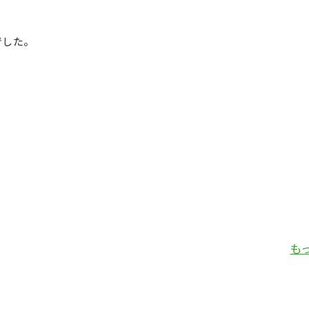
した。
も