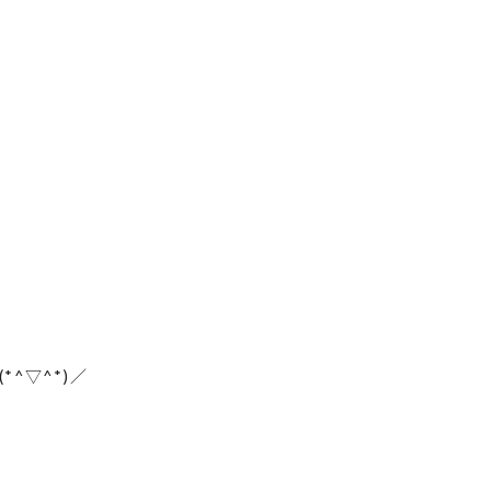
^▽^*)／