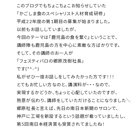
このブログでもちょこちょこお知らせしていた
「かごしま食のスペシャリスト人材育成研修」
平成22年度の第1期目の募集が始まりました。
以前もお話ししていましたが、
今回のテーマは『鹿児島の食を繋ぐ』ということで、
講師陣も鹿児島の方を中心に素敵な方ばかりです。
そして、その講師のお一人が
「フェスティバロの郷原茂樹社長」
です(*^-^)
私がぜひ一度お話しをしてみたかった方です！！！
とてもお忙しい方なのと、講演料が・・・なので、
実現するかどうか、ちょっと心配していたのですが、
熱意が伝わり、講師をしていただけることになりました＼(*
郷原社長と言えば、先日の南日本新聞のサロンで、
神戸に工場を新設するという話題が載っていましたし、
第5回南日本経済賞も受賞されてましたね！