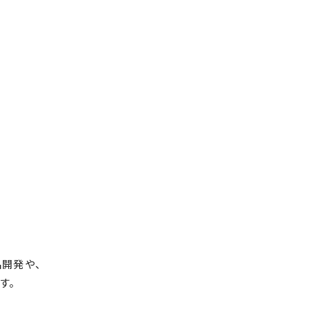
開発や、
す。