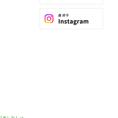
りました！
→