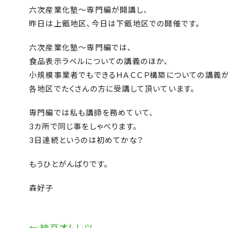
六次産業化塾～専門編が開講し、
昨日は上甑地区、今日は下甑地区での開催です。
六次産業化塾～専門編では、
食品表示ラベルについての講義のほか、
小規模事業者でもできるＨＡＣＣＰ構築についての講義が
各地区でたくさんの方に受講して頂いています。
専門編では私も講師を務めていて、
3カ所で同じ事をしゃべります。
3日連続というのは初めてかな？
もうひとがんばりです。
森好子
←
納豆オムレツ