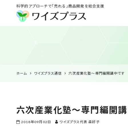
科学的アプローチで「売れる」商品開発を総合支援
ワイズプラス｜鹿児島
の特産品開発・
HACCP衛生管理・食
品表示の専門コンサル
ホーム
ワイズプラス通信
六次産業化塾～専門編開講中です
六次産業化塾～専門編開講
2018年09月02日
ワイズプラス代表 森好子