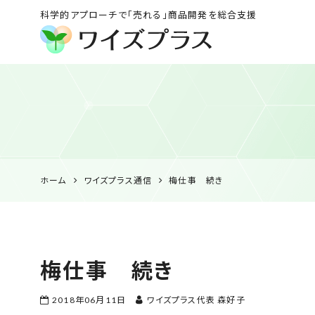
科学的アプローチで「売れる」商品開発を総合支援
ワイズプラス｜鹿児島
の特産品開発・
HACCP衛生管理・食
品表示の専門コンサル
ホーム
ワイズプラス通信
梅仕事 続き
梅仕事 続き
2018年06月11日
ワイズプラス代表 森好子