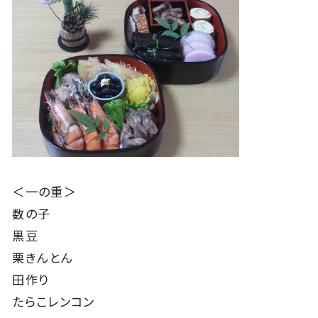
＜一の重＞
数の子
黒豆
栗きんとん
田作り
たらこレンコン