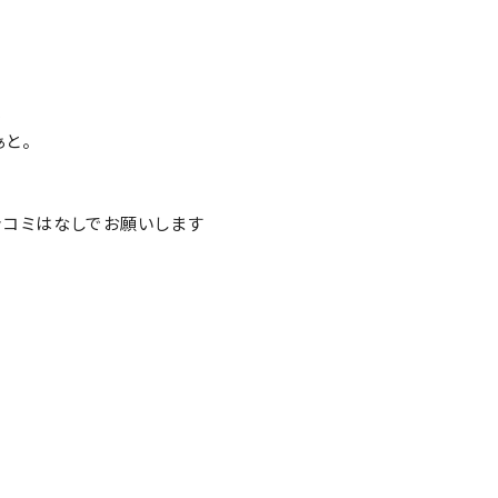
、
と。
ッコミはなしでお願いします