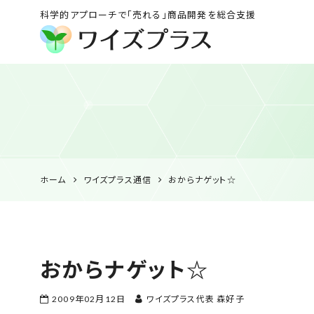
科学的アプローチで「売れる」商品開発を総合支援
ワイズプラス｜鹿児島
の特産品開発・
HACCP衛生管理・食
品表示の専門コンサル
ホーム
ワイズプラス通信
おからナゲット☆
おからナゲット☆
2009年02月12日
ワイズプラス代表 森好子