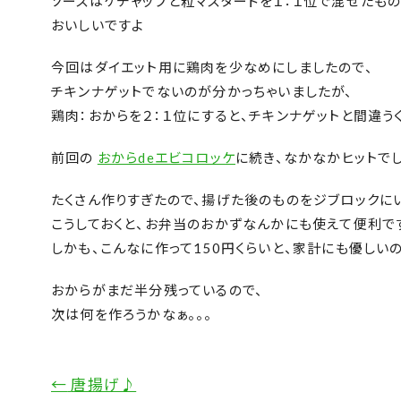
ソースはケチャップと粒マスタードを１：１位で混ぜたもの
おいしいですよ
今回はダイエット用に鶏肉を少なめにしましたので、
チキンナゲットでないのが分かっちゃいましたが、
鶏肉：おからを２：１位にすると、チキンナゲットと間違う
前回の
おからdeエビコロッケ
に続き、なかなかヒットで
たくさん作りすぎたので、揚げた後のものをジブロックに
こうしておくと、お弁当のおかずなんかにも使えて便利で
しかも、こんなに作って150円くらいと、家計にも優しい
おからがまだ半分残っているので、
次は何を作ろうかなぁ。。。
←
唐揚げ♪