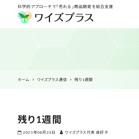
科学的アプローチで「売れる」商品開発を総合支援
ワイズプラス｜鹿児島
の特産品開発・
HACCP衛生管理・食
品表示の専門コンサル
ホーム
ワイズプラス通信
残り1週間
残り1週間
2025年08月23日
ワイズプラス代表 森好子