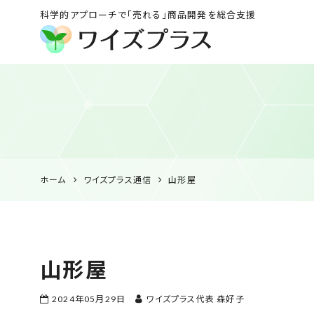
科学的アプローチで「売れる」商品開発を総合支援
ワイズプラス｜鹿児島
の特産品開発・
HACCP衛生管理・食
品表示の専門コンサル
ホーム
ワイズプラス通信
山形屋
山形屋
2024年05月29日
ワイズプラス代表 森好子