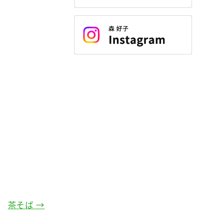
茶そば
→