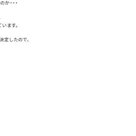
のか・・・
、
ています。
決定したので、