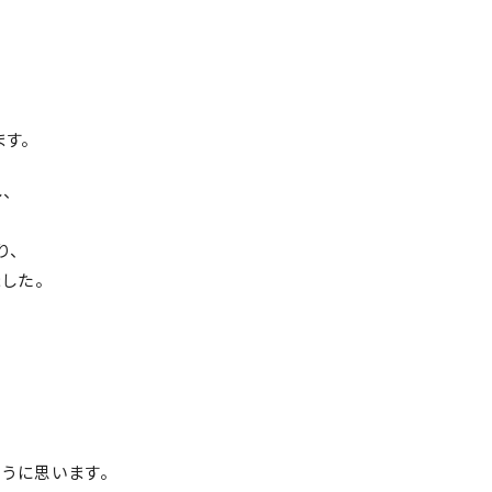
す。
、
り、
した。
うに思います。