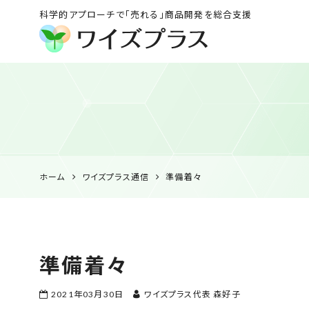
科学的アプローチで「売れる」商品開発を総合支援
ワイズプラス｜鹿児島
の特産品開発・
HACCP衛生管理・食
品表示の専門コンサル
ホーム
ワイズプラス通信
準備着々
準備着々
2021年03月30日
ワイズプラス代表 森好子