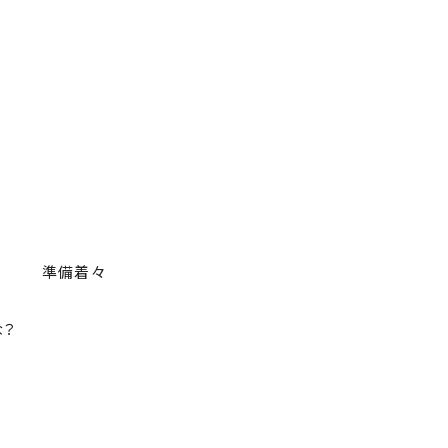
準備着々
な？